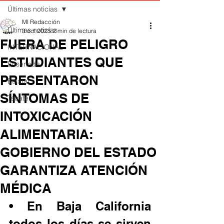
Últimas noticias
MI Redacción
Últimas noticias
3 oct 2025
2 min de lectura
FUERA DE PELIGRO
INTERNACIONAL
ESTUDIANTES QUE
Ensenada
PRESENTARON
Estatal
SÍNTOMAS DE
Tecate
INTOXICACIÓN
ALIMENTARIA:
GOBIERNO DEL ESTADO
GARANTIZA ATENCIÓN
MÉDICA
• En Baja California 
todos los días se sirven 