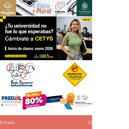
+ Claro
+ Plural
Entrada