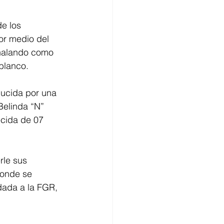
e los 
or medio del 
ñalando como 
blanco.
ducida por una 
Belinda “N” 
ecida de 07 
rle sus 
donde se 
dada a la FGR, 