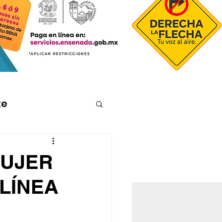
te
MUJER
LÍNEA