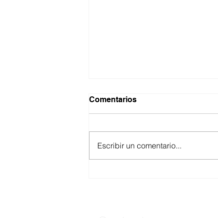
Comentarios
Escribir un comentario...
ASEGURA FUERZA
ESTATAL AL “KRIKEN” EN
VALLE DE GUADALUPE