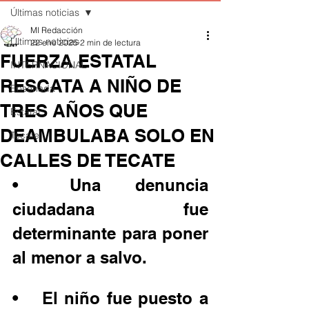
Últimas noticias
MI Redacción
Últimas noticias
22 ene 2025
2 min de lectura
FUERZA ESTATAL
INTERNACIONAL
RESCATA A NIÑO DE
Ensenada
TRES AÑOS QUE
Estatal
DEAMBULABA SOLO EN
Tecate
CALLES DE TECATE
•	Una denuncia 
ciudadana fue 
determinante para poner 
al menor a salvo.
•	El niño fue puesto a 