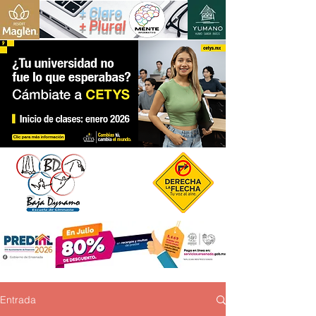
+ Claro
+ Plural
Entrada