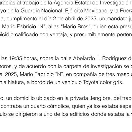
racias al trabajo de la Agencia Estatal de Investigación
oyo de la Guardia Nacional, Ejército Mexicano, y la Fuer
, cumplimentó el día 2 de abril de 2025, un mandato ju
Mario Fabricio “N”, alias “Mario Bros”, quien está pre
icidio calificado con ventaja, y presumiblemente perte
 las 19:35 horas, sobre la calle Abelardo L. Rodríguez de
oros, y de acuerdo con la carpeta de investigación se
del 2025, Mario Fabricio “N”, en compañía de tres mascu
onia Natura, a bordo de un vehículo Toyota color gris.
ino, un domicilio ubicado en la privada Jengibre, del fra
ncontraba un cuarto cómplice, quien ya los estaba esper
lo se dirigieron a uno de los edificios donde estaba la v