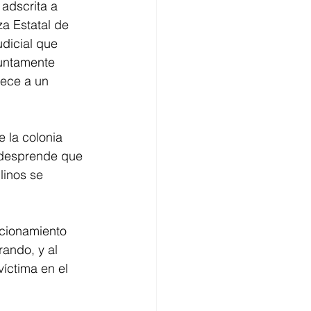
 adscrita a 
za Estatal de 
dicial que 
suntamente 
nece a un 
 la colonia 
 desprende que 
linos se 
ccionamiento 
ando, y al 
íctima en el 