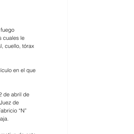
 fuego 
 cuales le 
 cuello, tórax 
culo en el que 
 de abril de 
 Juez de 
abricio “N” 
aja.