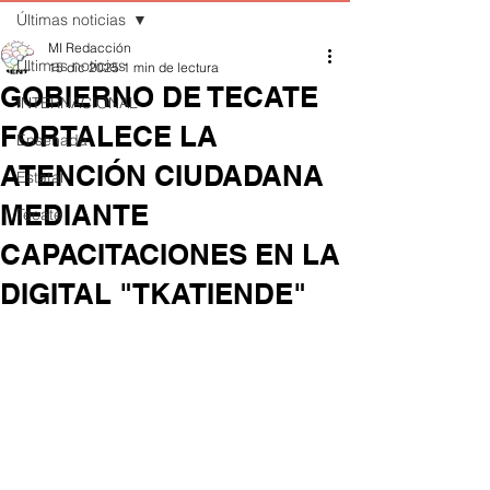
Últimas noticias
MI Redacción
Últimas noticias
15 dic 2025
1 min de lectura
GOBIERNO DE TECATE
INTERNACIONAL
FORTALECE LA
Ensenada
ATENCIÓN CIUDADANA
Estatal
MEDIANTE
Tecate
CAPACITACIONES EN LA
DIGITAL "TKATIENDE"