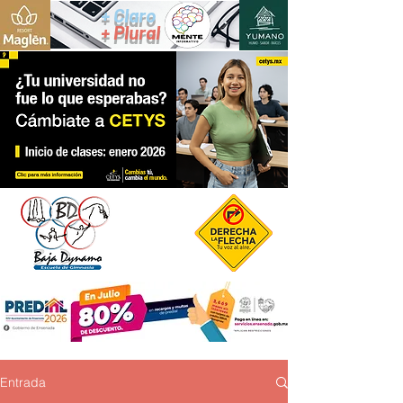
+ Claro
+ Plural
Entrada