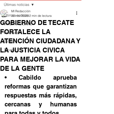
Últimas noticias
MI Redacción
Últimas noticias
20 nov 2025
2 min de lectura
GOBIERNO DE TECATE
INTERNACIONAL
FORTALECE LA
Ensenada
ATENCIÓN CIUDADANA Y
Estatal
LA JUSTICIA CIVICA
Tecate
PARA MEJORAR LA VIDA
DE LA GENTE
• Cabildo aprueba 
reformas que garantizan 
respuestas más rápidas, 
cercanas y humanas 
para todas y todos.