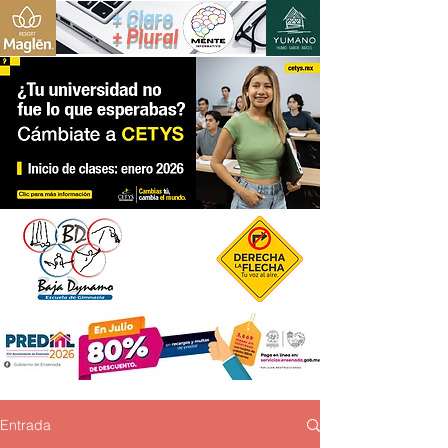
+ Claro
+ Plural
Entrada