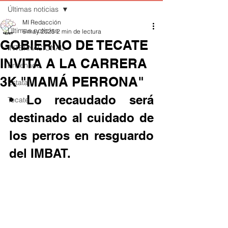
Últimas noticias
MI Redacción
Últimas noticias
6 may 2025
2 min de lectura
GOBIERNO DE TECATE
INTERNACIONAL
INVITA A LA CARRERA
Ensenada
3K "MAMÁ PERRONA"
Estatal
• Lo recaudado será 
Tecate
destinado al cuidado de 
los perros en resguardo 
del IMBAT.