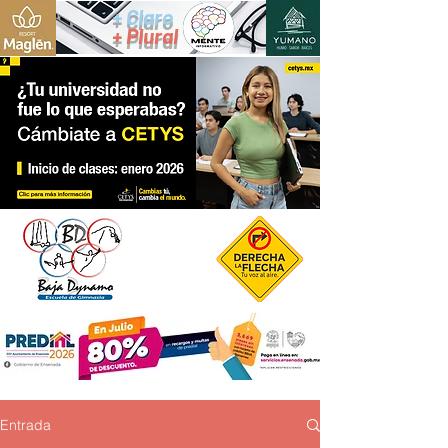
+ Claro
+ Plural
Entrada