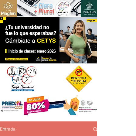
+ Claro
+ Plural
Entrada