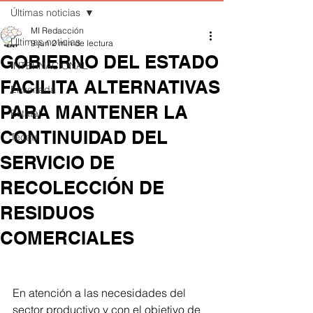
Últimas noticias
MI Redacción
Últimas noticias
9 jun
2 min de lectura
GOBIERNO DEL ESTADO
INTERNACIONAL
FACILITA ALTERNATIVAS
Ensenada
PARA MANTENER LA
Estatal
CONTINUIDAD DEL
Tecate
SERVICIO DE
RECOLECCIÓN DE
RESIDUOS
COMERCIALES
En atención a las necesidades del 
sector productivo y con el objetivo de 