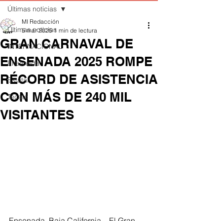
Últimas noticias
MI Redacción
Últimas noticias
5 mar 2025
1 min de lectura
GRAN CARNAVAL DE
INTERNACIONAL
ENSENADA 2025 ROMPE
Ensenada
RÉCORD DE ASISTENCIA
Estatal
CON MÁS DE 240 MIL
Tecate
VISITANTES
Ensenada, Baja California – El Gran 