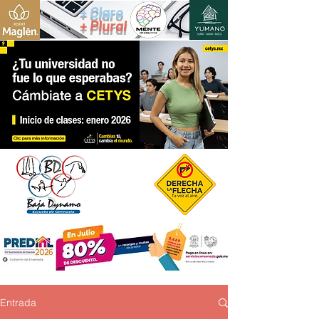
+ Claro
+ Plural
Entrada