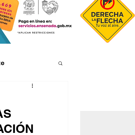
te
AS
ACIÓN