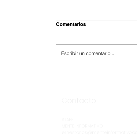
Comentarios
Escribir un comentario...
ASEGURA FUERZA
ESTATAL AL “KRIKEN” EN
VALLE DE GUADALUPE
Contacto
STAFF
MENTE INFORMATIVO
ernestorios@menteinformativo.c