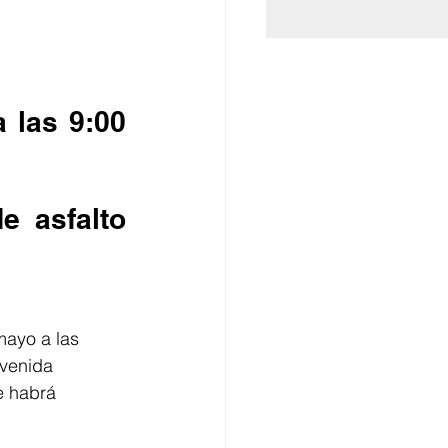
 las 9:00 
 asfalto 
ayo a las 
avenida 
e habrá 