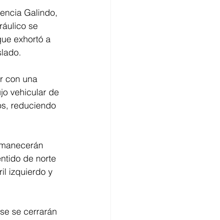
cencia Galindo, 
áulico se 
que exhortó a 
slado.
r con una 
jo vehicular de 
os, reduciendo 
ermanecerán 
entido de norte 
il izquierdo y 
se se cerrarán 