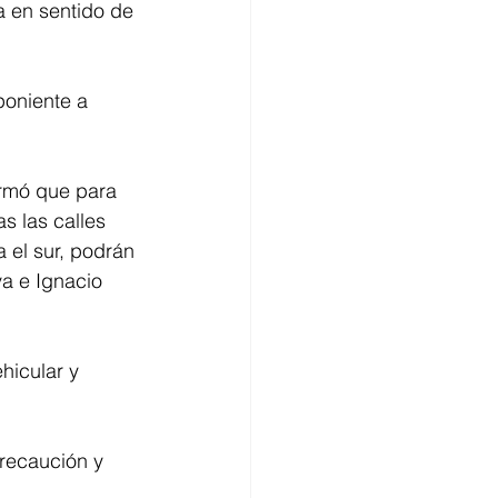
da en sentido de 
poniente a 
ormó que para 
s las calles 
 el sur, podrán 
va e Ignacio 
hicular y 
precaución y 