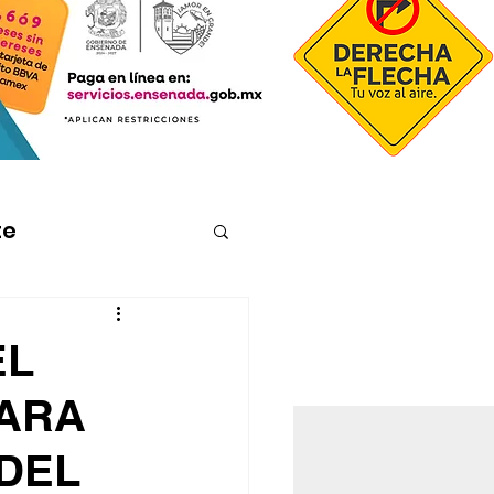
te
EL
PARA
DEL