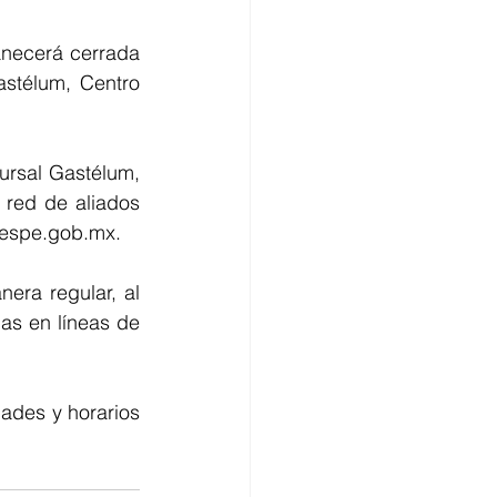
necerá cerrada 
stélum, Centro 
rsal Gastélum, 
red de aliados 
cespe.gob.mx.
ra regular, al 
as en líneas de 
ades y horarios 