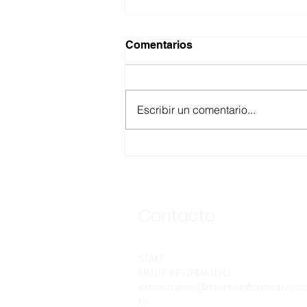
Comentarios
Escribir un comentario...
ASEGURA FUERZA
ESTATAL AL “KRIKEN” EN
VALLE DE GUADALUPE
Contacto
STAFF
MENTE INFORMATIVO
ernestorios@menteinformativo.c
m