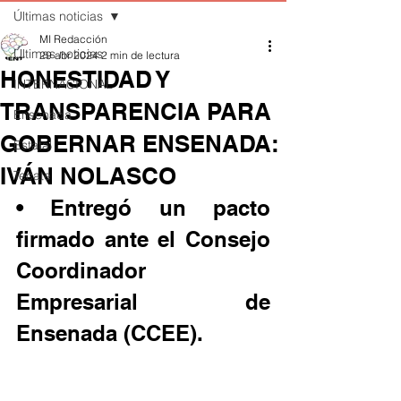
Últimas noticias
MI Redacción
Últimas noticias
29 abr 2024
2 min de lectura
HONESTIDAD Y
INTERNACIONAL
TRANSPARENCIA PARA
Ensenada
GOBERNAR ENSENADA:
Estatal
IVÁN NOLASCO
Tecate
• Entregó un pacto 
firmado ante el Consejo 
Coordinador 
Empresarial de 
Ensenada (CCEE).