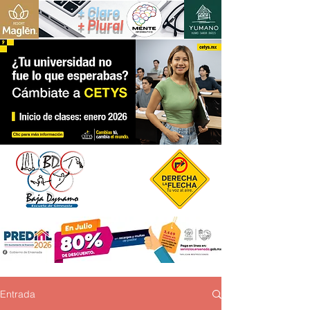
+ Claro
+ Plural
Entrada