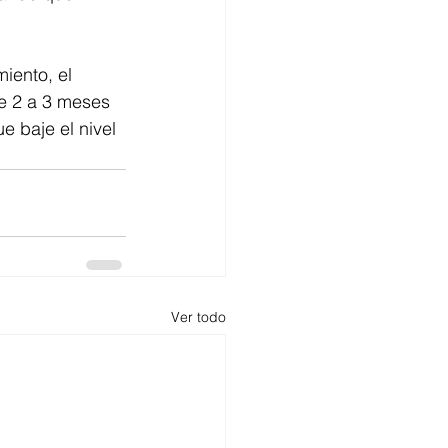
iento, el 
e 2 a 3 meses 
 baje el nivel 
Ver todo