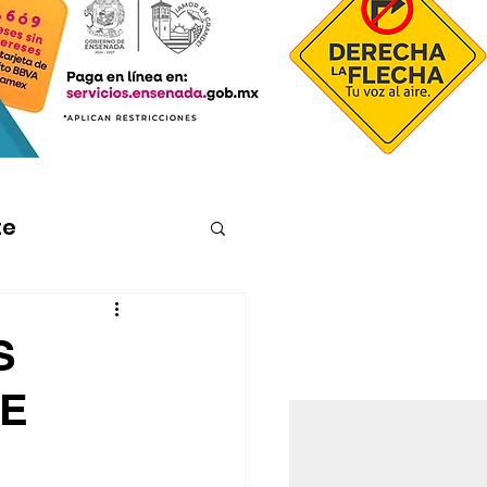
te
S
DE