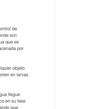
ntrol de 
onde son 
gua que se 
acenada por 
lquier objeto 
rten en larvas 
gua llegue 
co en su fase 
cando que 