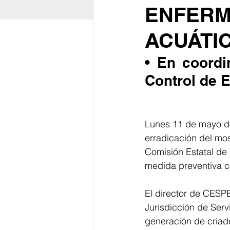
ENFERM
ACUÁTI
• En coordi
Control de 
Lunes 11 de mayo de
erradicación del mo
Comisión Estatal de
medida preventiva co
El director de CESP
Jurisdicción de Ser
generación de criade