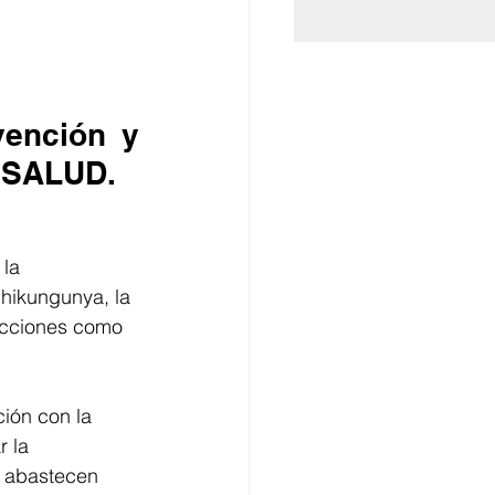
ención y 
SESALUD.
la 
hikungunya, la 
acciones como 
ión con la 
 la 
e abastecen 