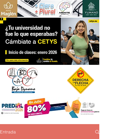
+ Claro
+ Plural
Entrada