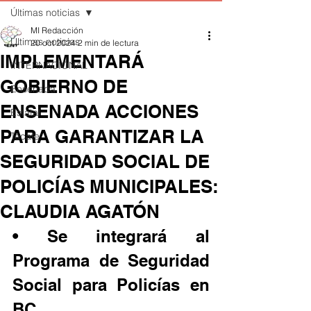
Últimas noticias
MI Redacción
Últimas noticias
20 oct 2024
2 min de lectura
IMPLEMENTARÁ
INTERNACIONAL
GOBIERNO DE
Ensenada
ENSENADA ACCIONES
Estatal
PARA GARANTIZAR LA
Tecate
SEGURIDAD SOCIAL DE
POLICÍAS MUNICIPALES:
CLAUDIA AGATÓN
• Se integrará al 
Programa de Seguridad 
Social para Policías en 
BC.