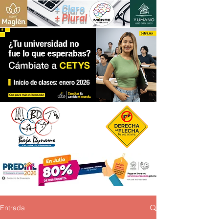
+ Claro
+ Plural
Entrada