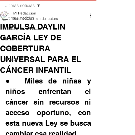
Últimas noticias
MI Redacción
Últimas noticias
8 oct 2025
2 min de lectura
IMPULSA DAYLIN
INTERNACIONAL
GARCÍA LEY DE
Ensenada
COBERTURA
Estatal
UNIVERSAL PARA EL
Tecate
CÁNCER INFANTIL
●	Miles de niñas y 
niños enfrentan el 
cáncer sin recursos ni 
acceso oportuno, con 
esta nueva Ley se busca 
cambiar esa realidad.