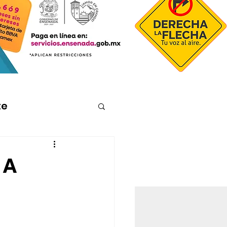
te
 A