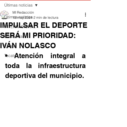
Últimas noticias
MI Redacción
Últimas noticias
13 may 2024
2 min de lectura
IMPULSAR EL DEPORTE
INTERNACIONAL
SERÁ MI PRIORIDAD:
Ensenada
IVÁN NOLASCO
Estatal
• Atención integral a 
Tecate
toda la infraestructura 
deportiva del municipio.