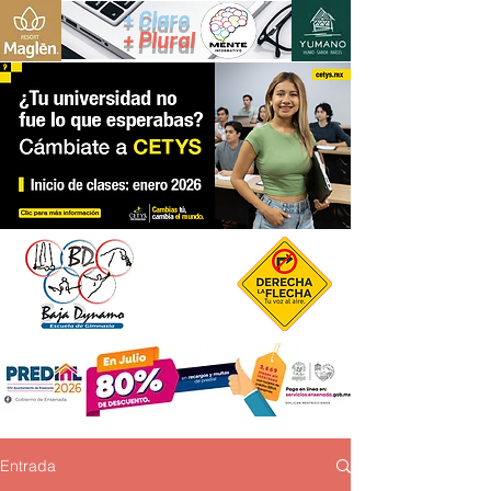
+ Claro
+ Plural
Entrada