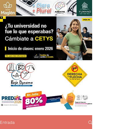
+ Claro
+ Plural
Entrada