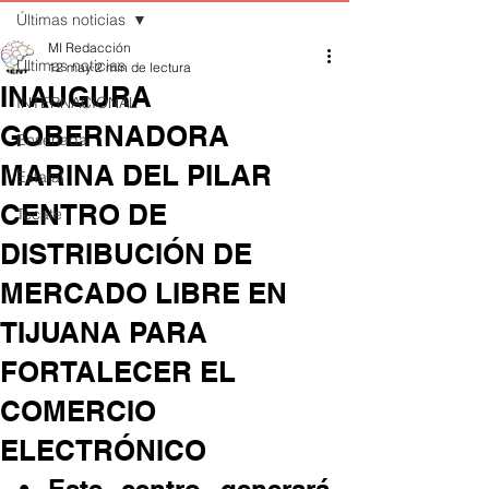
Últimas noticias
MI Redacción
Últimas noticias
12 may
2 min de lectura
INAUGURA
INTERNACIONAL
GOBERNADORA
Ensenada
MARINA DEL PILAR
Estatal
CENTRO DE
Tecate
DISTRIBUCIÓN DE
MERCADO LIBRE EN
TIJUANA PARA
FORTALECER EL
COMERCIO
ELECTRÓNICO