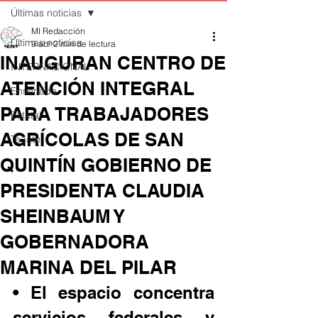
Últimas noticias
MI Redacción
Últimas noticias
9 abr
2 min de lectura
INAUGURAN CENTRO DE
INTERNACIONAL
ATENCIÓN INTEGRAL
Ensenada
PARA TRABAJADORES
Estatal
AGRÍCOLAS DE SAN
Tecate
QUINTÍN GOBIERNO DE
PRESIDENTA CLAUDIA
SHEINBAUM Y
GOBERNADORA
MARINA DEL PILAR
• El espacio concentra 
servicios federales y 