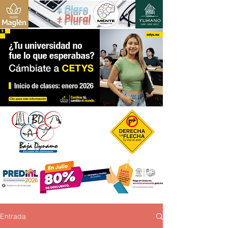
+ Claro
+ Plural
Entrada