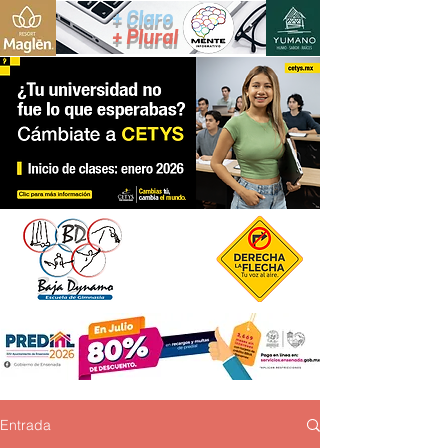
+ Claro
+ Plural
Entrada