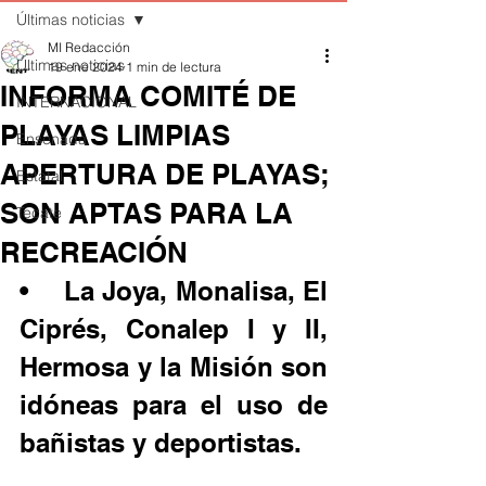
Últimas noticias
MI Redacción
Últimas noticias
19 ene 2024
1 min de lectura
INFORMA COMITÉ DE
INTERNACIONAL
PLAYAS LIMPIAS
Ensenada
APERTURA DE PLAYAS;
Estatal
SON APTAS PARA LA
Tecate
RECREACIÓN
•	La Joya, Monalisa, El 
Ciprés, Conalep I y II, 
Hermosa y la Misión son 
idóneas para el uso de 
bañistas y deportistas.