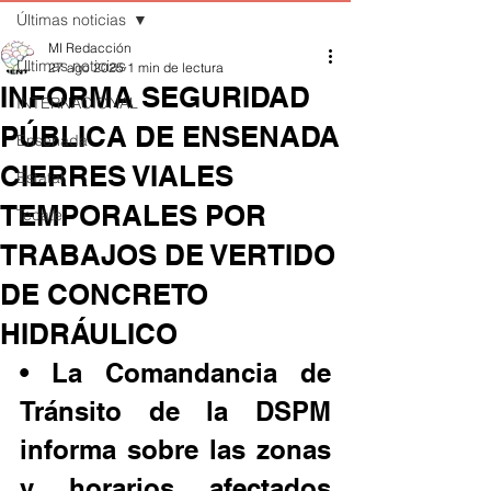
Últimas noticias
MI Redacción
Últimas noticias
27 ago 2025
1 min de lectura
INFORMA SEGURIDAD
INTERNACIONAL
PÚBLICA DE ENSENADA
Ensenada
CIERRES VIALES
Estatal
TEMPORALES POR
Tecate
TRABAJOS DE VERTIDO
DE CONCRETO
HIDRÁULICO
• La Comandancia de 
Tránsito de la DSPM 
informa sobre las zonas 
y horarios afectados 