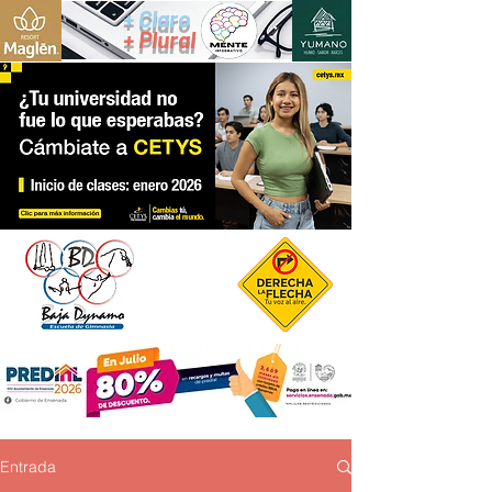
+ Claro
+ Plural
Entrada