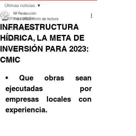
Últimas noticias
MI Redacción
Últimas noticias
7 dic 2022
1 min de lectura
INFRAESTRUCTURA
INTERNACIONAL
HÍDRICA, LA META DE
Ensenada
INVERSIÓN PARA 2023:
Estatal
CMIC
Tecate
• Que obras sean 
ejecutadas por 
empresas locales con 
experiencia.