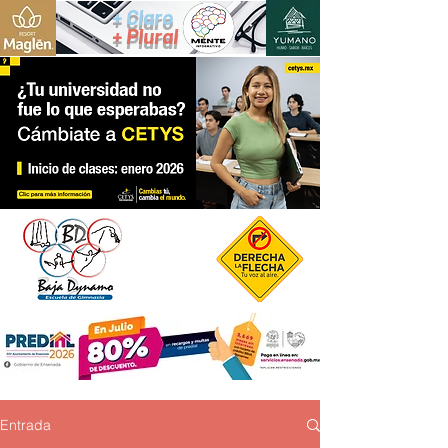
+ Claro
+ Plural
Entrada