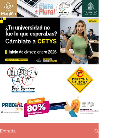
+ Claro
+ Plural
Entrada