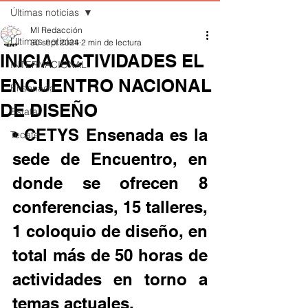
Últimas noticias
MI Redacción
Últimas noticias
30 sept 2024
2 min de lectura
INICIA ACTIVIDADES EL
INTERNACIONAL
ENCUENTRO NACIONAL
Ensenada
DE DISEÑO
Estatal
• CETYS Ensenada es la 
Tecate
sede de Encuentro, en 
donde se ofrecen 8 
conferencias, 15 talleres, 
1 coloquio de diseño, en 
total más de 50 horas de 
actividades en torno a 
temas actuales.