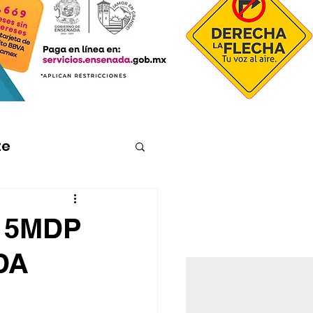
te
 5MDP
DA