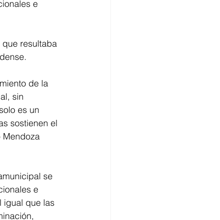
cionales e 
 que resultaba 
adense.
imiento de la 
l, sin 
solo es un 
as sostienen el 
ó Mendoza 
amunicipal se 
cionales e 
 igual que las 
minación, 