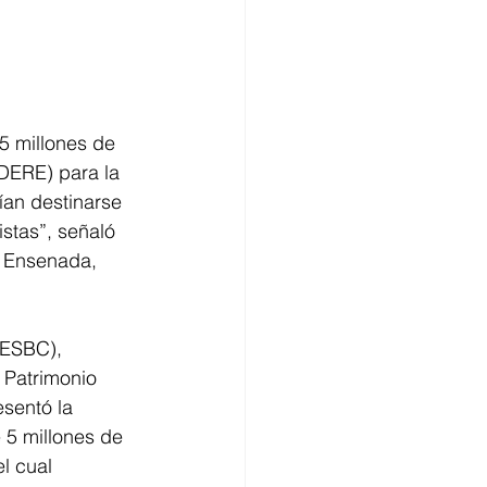
5 millones de 
DERE) para la 
ían destinarse 
istas”, señaló 
e Ensenada, 
PESBC), 
 Patrimonio 
sentó la 
5 millones de 
l cual 