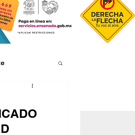
te
FICADO
ED