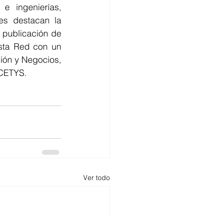
 ingenierías, 
es destacan la 
 publicación de 
sta Red con un 
ión y Negocios, 
 CETYS.
Ver todo