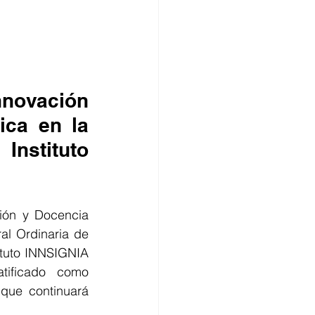
nnovación 
ica en la 
stituto 
ión y Docencia 
l Ordinaria de 
ituto INNSIGNIA 
ificado como 
ue continuará 