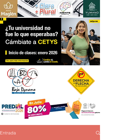
+ Claro
+ Plural
Entrada