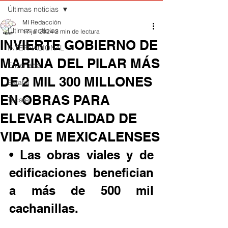
Últimas noticias
MI Redacción
Últimas noticias
17 jul 2024
2 min de lectura
INVIERTE GOBIERNO DE
INTERNACIONAL
MARINA DEL PILAR MÁS
Ensenada
DE 2 MIL 300 MILLONES
Estatal
EN OBRAS PARA
Tecate
ELEVAR CALIDAD DE
VIDA DE MEXICALENSES
• Las obras viales y de 
edificaciones benefician 
a más de 500 mil 
cachanillas.