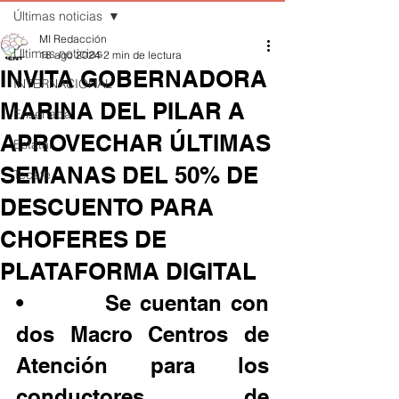
Últimas noticias
MI Redacción
Últimas noticias
18 ago 2024
2 min de lectura
INVITA GOBERNADORA
INTERNACIONAL
MARINA DEL PILAR A
Ensenada
APROVECHAR ÚLTIMAS
Estatal
SEMANAS DEL 50% DE
Tecate
DESCUENTO PARA
CHOFERES DE
PLATAFORMA DIGITAL
•         Se cuentan con 
dos Macro Centros de 
Atención para los 
conductores de 