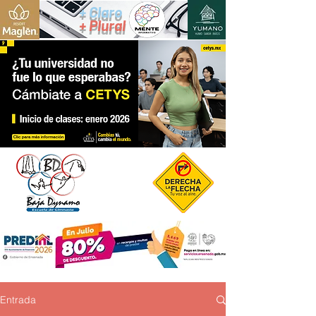
+ Claro
+ Plural
Entrada