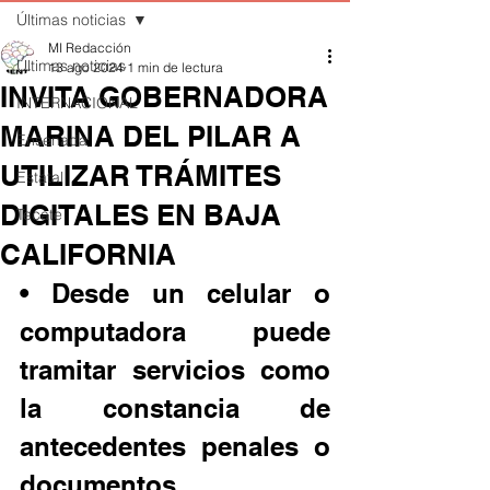
Últimas noticias
MI Redacción
Últimas noticias
13 ago 2024
1 min de lectura
INVITA GOBERNADORA
INTERNACIONAL
MARINA DEL PILAR A
Ensenada
UTILIZAR TRÁMITES
Estatal
DIGITALES EN BAJA
Tecate
CALIFORNIA
• Desde un celular o 
computadora puede 
tramitar servicios como 
la constancia de 
antecedentes penales o 
documentos 