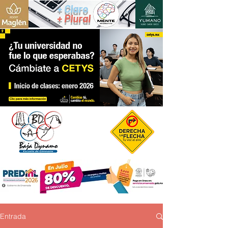
+ Claro
+ Plural
Entrada