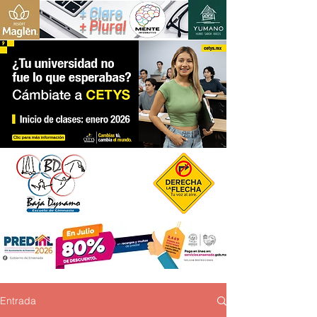
+ Claro
+ Plural
Entrada