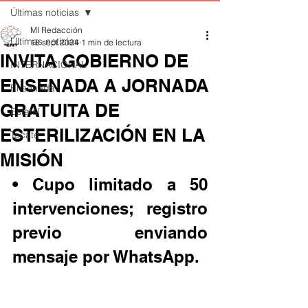
Últimas noticias
MI Redacción
Últimas noticias
18 sept 2024
1 min de lectura
INVITA GOBIERNO DE
INTERNACIONAL
ENSENADA A JORNADA
Ensenada
GRATUITA DE
Estatal
ESTERILIZACIÓN EN LA
Tecate
MISIÓN
• Cupo limitado a 50 
intervenciones; registro 
previo enviando 
mensaje por WhatsApp.