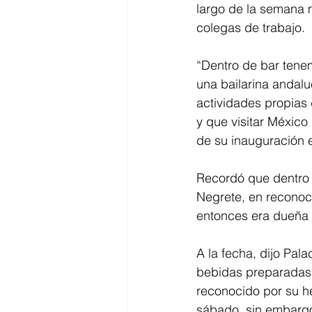
largo de la semana m
colegas de trabajo. 
“Dentro de bar tenem
una bailarina andal
actividades propias 
y que visitar México 
de su inauguración e
Recordó que dentro 
Negrete, en reconoci
entonces era dueña d
A la fecha, dijo Pal
bebidas preparadas 
reconocido por su h
sábado, sin embargo, 