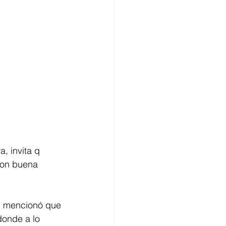
, invita q 
con buena 
a, mencionó que 
donde a lo 