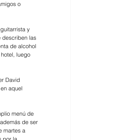
amigos o 
uitarrista y 
 describen las 
nta de alcohol 
 hotel, luego 
er David 
 en aquel 
mplio menú de 
 además de ser 
e martes a 
 por la 