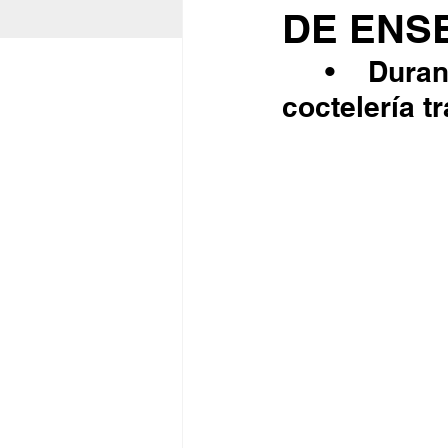
DE ENS
	•	Durante toda la semana hay promociones en la 
coctelería tr