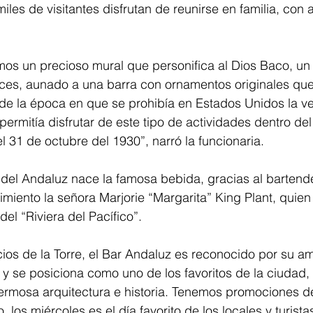
iles de visitantes disfrutan de reunirse en familia, con 
os un precioso mural que personifica al Dios Baco, un g
uces, aunado a una barra con ornamentos originales que
de la época en que se prohibía en Estados Unidos la ve
permitía disfrutar de este tipo de actividades dentro del
l 31 de octubre del 1930”, narró la funcionaria. 
del Andaluz nace la famosa bebida, gracias al bartend
miento la señora Marjorie “Margarita” King Plant, quien
el “Riviera del Pacífico”.
acios de la Torre, el Bar Andaluz es reconocido por su a
y se posiciona como uno de los favoritos de la ciudad,
ermosa arquitectura e historia. Tenemos promociones d
los miércoles es el día favorito de los locales y turistas