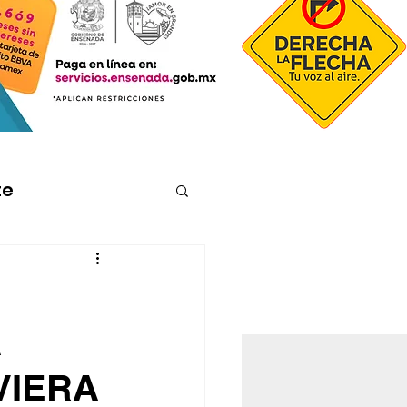
te
A
VIERA