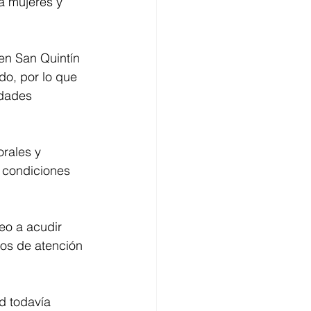
a mujeres y 
en San Quintín 
do, por lo que 
dades 
rales y 
 condiciones 
eo a acudir 
sos de atención 
d todavía 