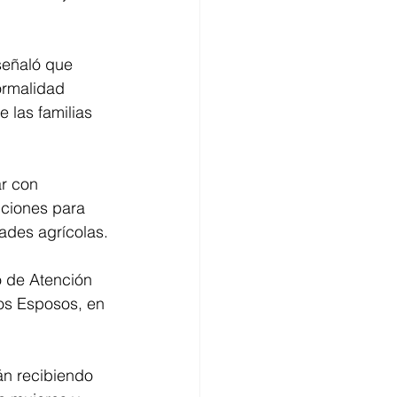
 señaló que 
ormalidad 
e las familias 
r con 
iciones para 
ades agrícolas.
o de Atención 
os Esposos, en 
án recibiendo 