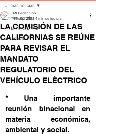
Últimas noticias
MI Redacción
Últimas noticias
14 sept 2022
4 min de lectura
LA COMISIÓN DE LAS
INTERNACIONAL
CALIFORNIAS SE REÚNE
Ensenada
PARA REVISAR EL
Estatal
MANDATO
Tecate
REGULATORIO DEL
VEHÍCULO ELÉCTRICO
* Una importante 
reunión binacional en 
materia económica, 
ambiental y social.