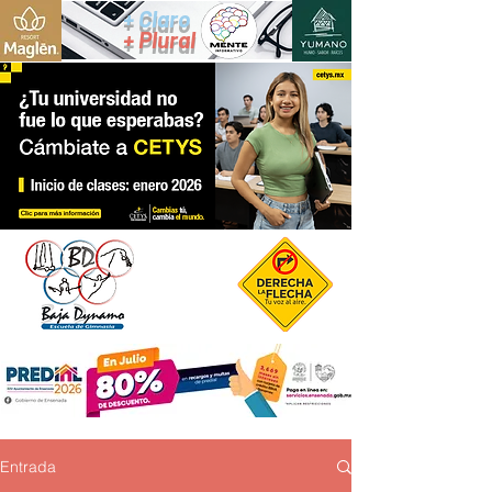
+ Claro
+ Plural
Entrada