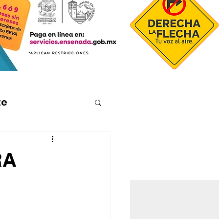
te
RA