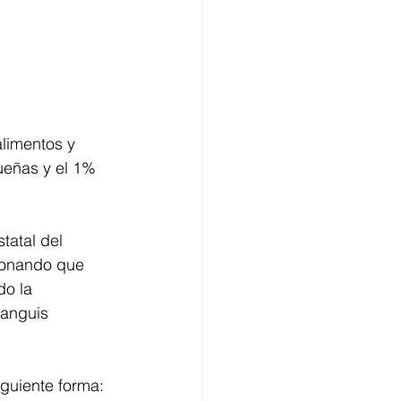
alimentos y 
eñas y el 1% 
tatal del 
ionando que 
do la 
ianguis 
 
iguiente forma: 