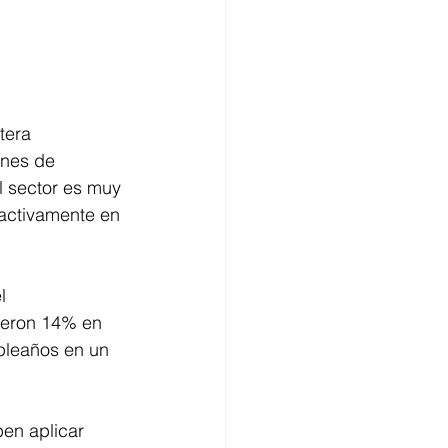
tera 
ones de 
l sector es muy 
activamente en 
l 
ieron 14% en 
pleaños en un 
ben aplicar 