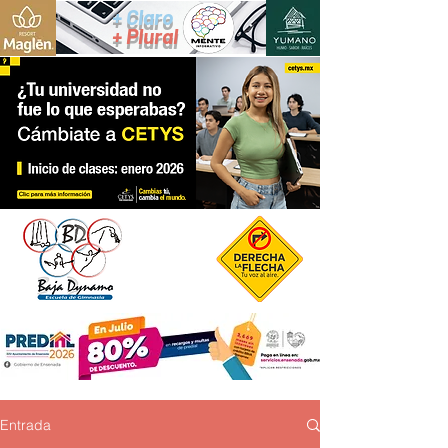
+ Claro
+ Plural
Entrada