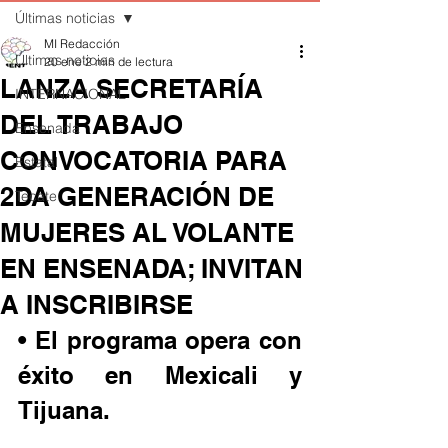
Últimas noticias
MI Redacción
Últimas noticias
20 ene
2 min de lectura
LANZA SECRETARÍA
INTERNACIONAL
DEL TRABAJO
Ensenada
CONVOCATORIA PARA
Estatal
2DA GENERACIÓN DE
Tecate
MUJERES AL VOLANTE
EN ENSENADA; INVITAN
A INSCRIBIRSE
• El programa opera con 
éxito en Mexicali y 
Tijuana.