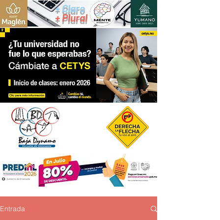
+ Claro
+ Plural
Entrada