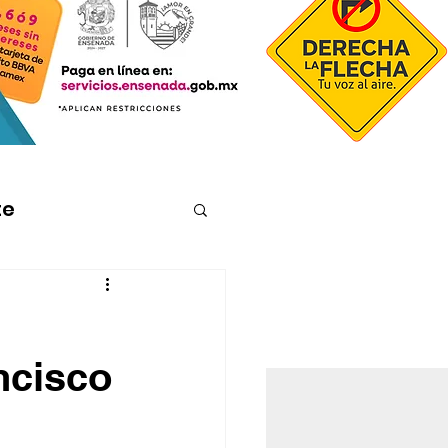
te
ncisco