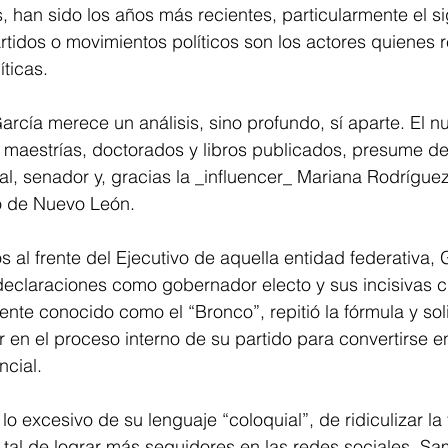
 han sido los años más recientes, particularmente el sig
tidos o movimientos políticos son los actores quienes 
ticas. 
rcía merece un análisis, sino profundo, sí aparte. El n
maestrías, doctorados y libros publicados, presume de 
al, senador y, gracias la _influencer_ Mariana Rodríguez,
o de Nuevo León.
al frente del Ejecutivo de aquella entidad federativa, G
eclaraciones como gobernador electo y sus incisivas cr
nte conocido como el “Bronco”, repitió la fórmula y solic
r en el proceso interno de su partido para convertirse e
cial. 
o excesivo de su lenguaje “coloquial”, de ridiculizar la 
 tal de lograr más seguidores en las redes sociales, Sa