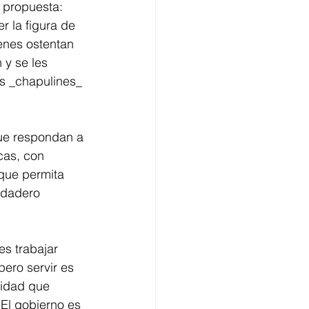
 propuesta: 
 la figura de 
ienes ostentan 
y se les 
os _chapulines_ 
ue respondan a 
cas, con 
que permita 
rdadero 
es trabajar 
pero servir es 
lidad que 
 El gobierno es 