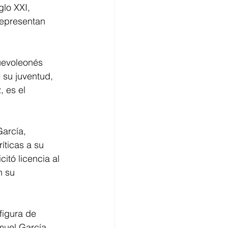
lo XXI, 
representan 
uevoleonés 
su juventud, 
 es el 
arcía, 
íticas a su 
itó licencia al 
n su 
figura de 
muel García 