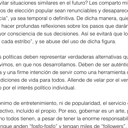
ar situaciones similares en el futuro? Les comparto mi
gos de elección popular sean renunciables y desaparecer
ncia”, ya sea temporal o definitiva. De dicha manera, qu
hacer profundas reflexiones sobre los pasos que darán 
or consciencia de sus decisiones. Así se evitará que l
 cada estribo”, y se abuse del uso de dicha figura.
 políticas deben representar verdaderas alternativas q
ivimos, en que nos desarrollamos. Deben de ser auténti
 y una firme intención de servir como una herramienta 
iciones de vida para todos. Allende de velar por el ve
 por el interés político individual. 
ónimo de entretenimiento, ni de popularidad, el servicio 
ectivo, incluido el propio. Por eso, gobernar es un arte, 
no todos tienen, a pesar de tener la enorme responsabi
unque anden “fosfo-fosfo” y tengan miles de “followers”.