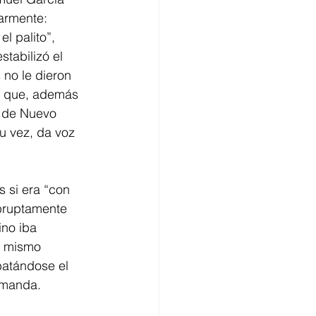
armente: 
el palito”, 
tabilizó el 
no le dieron 
e que, además 
l de Nuevo 
u vez, da voz 
 si era “con 
abruptamente 
ino iba 
l mismo 
batándose el 
 manda.