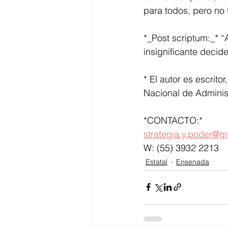
para todos, pero no
*_Post scriptum:_* “
insignificante decid
* El autor es escrito
Nacional de Adminis
*CONTACTO:*
strategia.y.poder@g
W: (55) 3932 2213
Estatal
Ensenada