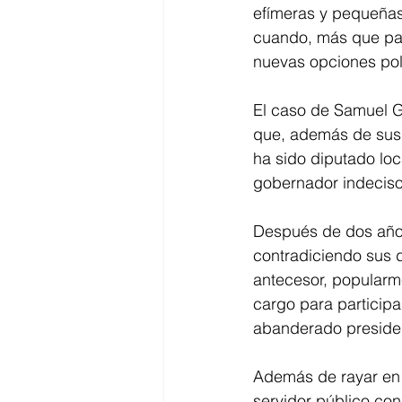
efímeras y pequeñas,
cuando, más que par
nuevas opciones polí
El caso de Samuel Ga
que, además de sus 
ha sido diputado loc
gobernador indecis
Después de dos años 
contradiciendo sus d
antecesor, popularme
cargo para participa
abanderado presiden
Además de rayar en l
servidor público con