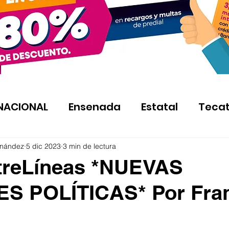
NACIONAL
Ensenada
Estatal
Teca
rnández
5 dic 2023
3 min de lectura
treLíneas *NUEVAS
S POLÍTICAS* Por Fra