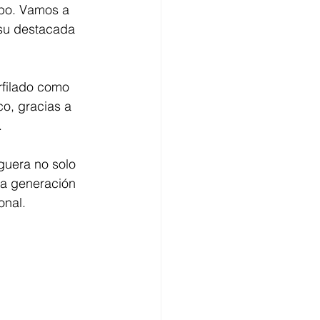
po. Vamos a 
 su destacada 
rfilado como 
o, gracias a 
 
guera no solo 
va generación 
onal.