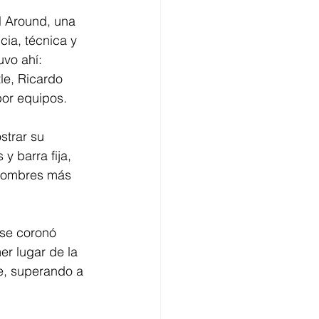
l Around, una 
ia, técnica y 
uvo ahí: 
e, Ricardo 
or equipos. 
strar su 
y barra fija, 
nombres más 
 se coronó 
er lugar de la 
e, superando a 