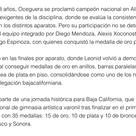
13 años, Oceguera se proclamó campeón nacional en Al
xigentes de la disciplina, donde se evalúa la consistenc
en los distintos aparatos. Pero su participación no se det
 equipo integrado por Diego Mendoza, Alexis Xoconostl
go Espinoza, con quienes conquistó la medalla de oro p
en las finales por aparato, donde Leonid volvió a demo
l conseguir medallas de oro en anillos, barras paralelas 
ea de plata en piso, consolidándose como uno de los 
egación bajacaliforniana. 
arte de una jornada histórica para Baja California, que
l de gimnasia artística varonil tras finalizar en el prim
l con 35 medallas: 15 de oro, 10 de plata y 10 de bronc
sco y Sonora. 