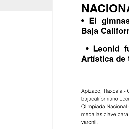
NACIONA
• El gimna
Baja Califor
 • Leonid fue el máximo medallista en la Gimnasia 
Artística de
Apizaco, Tlaxcala.-
bajacaliforniano Leo
Olimpiada Nacional 
medallas clave para 
varonil.