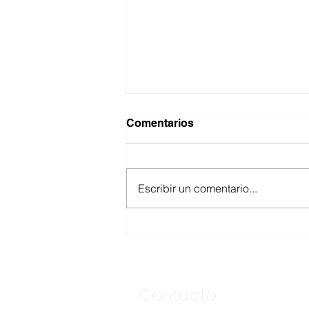
Comentarios
Escribir un comentario...
ASEGURA FUERZA
ESTATAL AL “KRIKEN” EN
VALLE DE GUADALUPE
Contacto