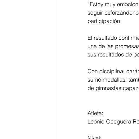
“Estoy muy emociona
seguir esforzándono
participación. 
El resultado confirm
una de las promesas 
sus resultados de po
Con disciplina, cará
sumó medallas: tamb
de gimnastas capaz 
Atleta:
Leonid Oceguera Re
Nivel: