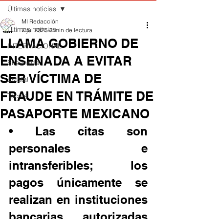
Últimas noticias
MI Redacción
Últimas noticias
7 jul 2025
2 min de lectura
LLAMA GOBIERNO DE
INTERNACIONAL
ENSENADA A EVITAR
Ensenada
SER VÍCTIMA DE
Estatal
FRAUDE EN TRÁMITE DE
Tecate
PASAPORTE MEXICANO
• Las citas son 
personales e 
intransferibles; los 
pagos únicamente se 
realizan en instituciones 
bancarias autorizadas 