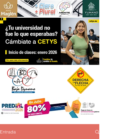
+ Claro
+ Plural
Entrada