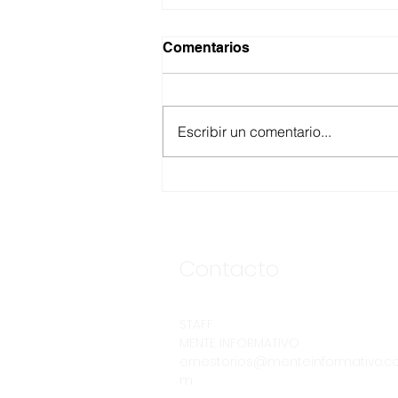
Comentarios
Escribir un comentario...
ANUNCIA CESPE
SEGUNDA ETAPA DE LA
OBRA DE INTERCONEXIÓN
DE DESCARGA DE LA
CLÍNICA NO. 8 DEL IMSS
Contacto
STAFF
MENTE INFORMATIVO
ernestorios@menteinformativo.c
m