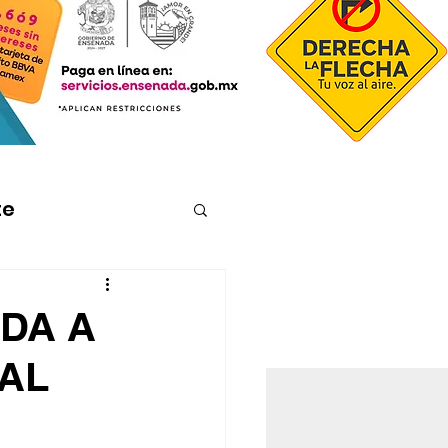
te
DA A
 AL