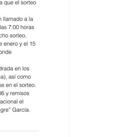
a que el sorteo 
 llamado a la 
las 7:00 horas 
cho sorteo.
e enero y el 15 
donde 
rada en los 
a), así como 
e en el sorteo.
06 y remisos 
acional el 
gre” García.