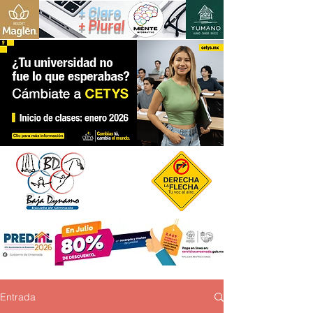
+ Claro
+ Plural
Entrada