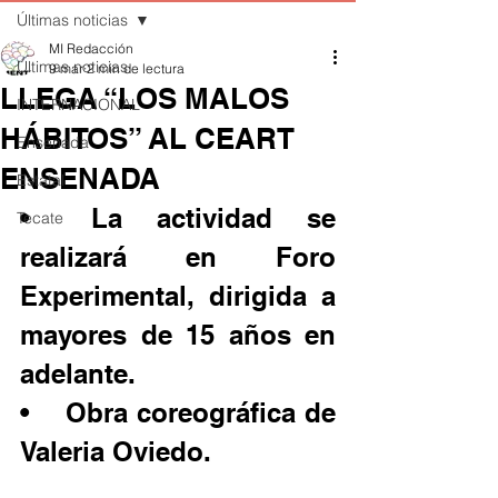
Últimas noticias
MI Redacción
Últimas noticias
9 mar
2 min de lectura
LLEGA “LOS MALOS
INTERNACIONAL
HÁBITOS” AL CEART
Ensenada
ENSENADA
Estatal
•	La actividad se 
Tecate
realizará en Foro 
Experimental, dirigida a 
mayores de 15 años en 
adelante.
•	Obra coreográfica de 
Valeria Oviedo.