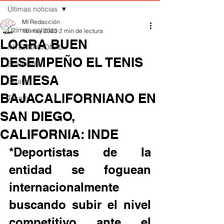
Últimas noticias
MI Redacción
Últimas noticias
16 may 2023
2 min de lectura
LOGRA BUEN
INTERNACIONAL
DESEMPEÑO EL TENIS
Ensenada
DE MESA
Estatal
BAJACALIFORNIANO EN
Tecate
SAN DIEGO,
CALIFORNIA: INDE
*Deportistas de la 
entidad se foguean 
internacionalmente 
buscando subir el nivel 
competitivo ante el 