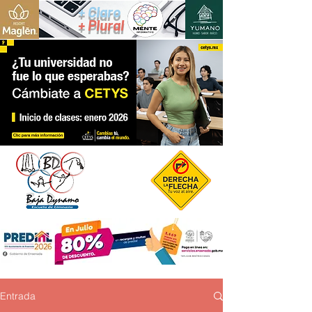
+ Claro
+ Plural
Entrada