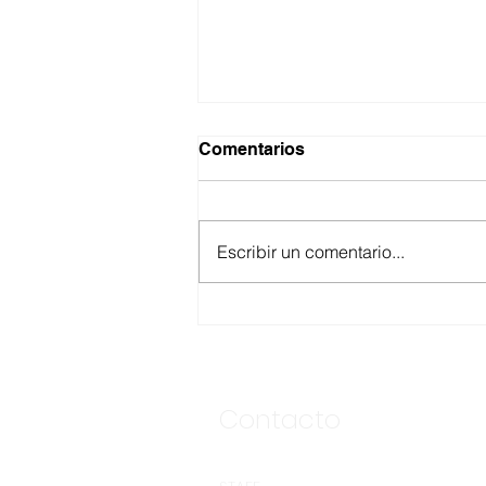
Comentarios
Escribir un comentario...
ANUNCIA CESPE
SEGUNDA ETAPA DE LA
OBRA DE INTERCONEXIÓN
DE DESCARGA DE LA
CLÍNICA NO. 8 DEL IMSS
Contacto