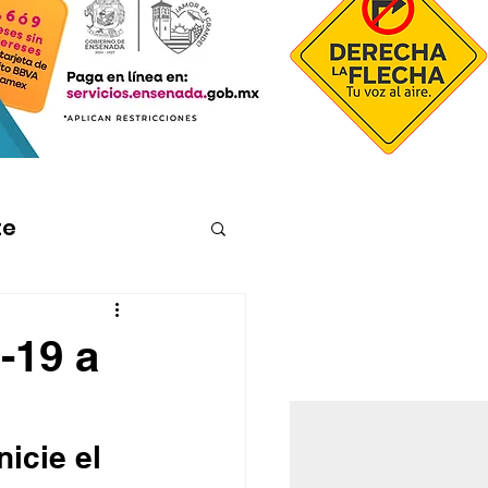
te
-19 a
icie el 