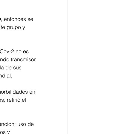
, entonces se 
ste grupo y 
-Cov-2 no es 
endo transmisor 
la de sus 
ndial.
orbilidades en 
 refirió el 
ención: uso de 
os y 