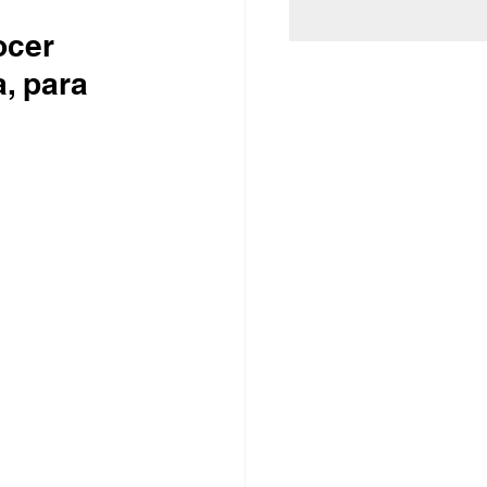
ocer 
, para 