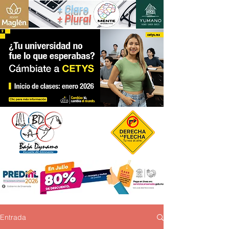
+ Claro
+ Plural
Entrada