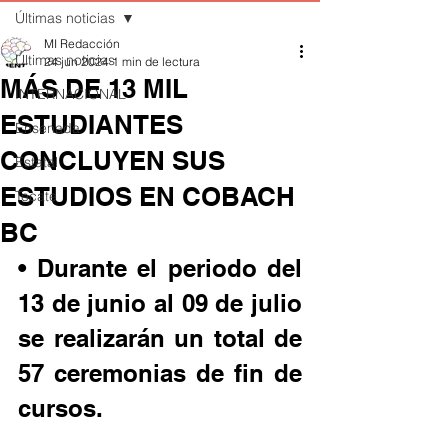
Últimas noticias
MI Redacción
Últimas noticias
24 jun 2024
1 min de lectura
MÁS DE 13 MIL
INTERNACIONAL
ESTUDIANTES
Ensenada
CONCLUYEN SUS
Estatal
ESTUDIOS EN COBACH
Tecate
BC
• Durante el periodo del 
13 de junio al 09 de julio 
se realizarán un total de 
57 ceremonias de fin de 
cursos.