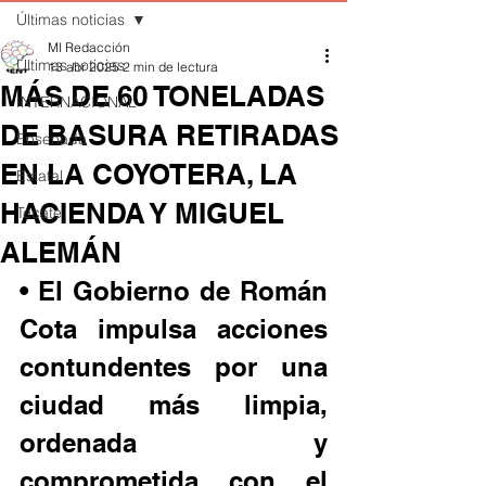
Últimas noticias
MI Redacción
Últimas noticias
13 abr 2025
2 min de lectura
MÁS DE 60 TONELADAS
INTERNACIONAL
DE BASURA RETIRADAS
Ensenada
EN LA COYOTERA, LA
Estatal
HACIENDA Y MIGUEL
Tecate
ALEMÁN
• El Gobierno de Román 
Cota impulsa acciones 
contundentes por una 
ciudad más limpia, 
ordenada y 
comprometida con el 