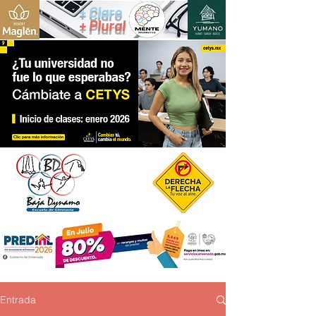
+ Claro
+ Plural
Entrada