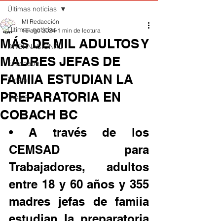
Últimas noticias
MI Redacción
Últimas noticias
15 ago 2024
1 min de lectura
MÁS DE MIL ADULTOS Y
INTERNACIONAL
MADRES JEFAS DE
Ensenada
FAMIIA ESTUDIAN LA
Estatal
PREPARATORIA EN
Tecate
COBACH BC
• A través de los 
CEMSAD para 
Trabajadores, adultos 
entre 18 y 60 años y 355 
madres jefas de famiia 
estudian la preparatoria 