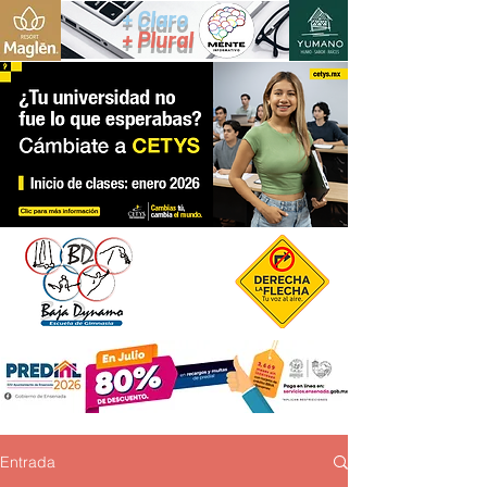
+ Claro
+ Plural
Entrada