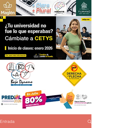
+ Claro
+ Plural
Entrada