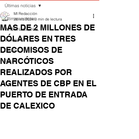
Últimas noticias
MI Redacción
Últimas noticias
26 feb 2024
3 min de lectura
MAS DE 2 MILLONES DE
INTERNACIONAL
DÓLARES EN TRES
Ensenada
DECOMISOS DE
Estatal
NARCÓTICOS
Tecate
REALIZADOS POR
AGENTES DE CBP EN EL
PUERTO DE ENTRADA
DE CALEXICO