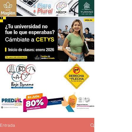
+ Claro
+ Plural
Entrada