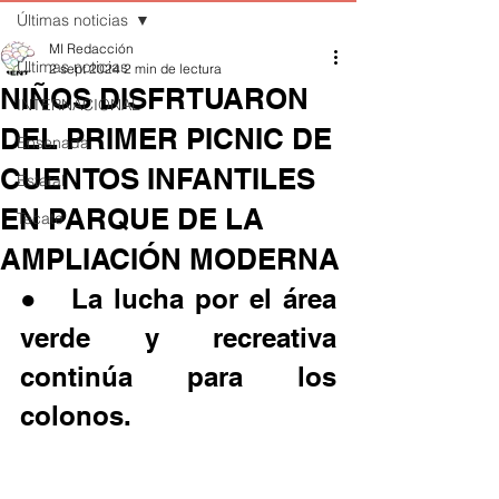
Últimas noticias
MI Redacción
Últimas noticias
2 sept 2024
2 min de lectura
NIÑOS DISFRTUARON
INTERNACIONAL
DEL PRIMER PICNIC DE
Ensenada
CUENTOS INFANTILES
Estatal
EN PARQUE DE LA
Tecate
AMPLIACIÓN MODERNA
●	La lucha por el área 
verde y recreativa 
continúa para los 
colonos.