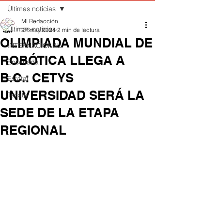
Últimas noticias
MI Redacción
Últimas noticias
27 may 2024
2 min de lectura
OLIMPIADA MUNDIAL DE
INTERNACIONAL
ROBÓTICA LLEGA A
Ensenada
B.C.: CETYS
Estatal
UNIVERSIDAD SERÁ LA
Tecate
SEDE DE LA ETAPA
REGIONAL