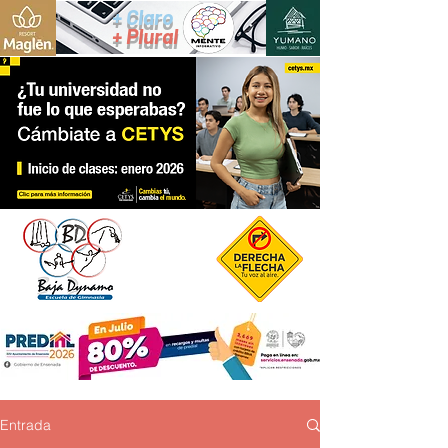
+ Claro
+ Plural
Entrada