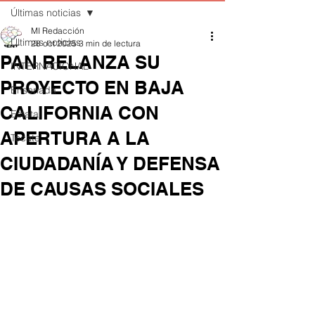
Últimas noticias
MI Redacción
Últimas noticias
28 oct 2025
3 min de lectura
PAN RELANZA SU
INTERNACIONAL
PROYECTO EN BAJA
Ensenada
CALIFORNIA CON
Estatal
APERTURA A LA
Tecate
CIUDADANÍA Y DEFENSA
DE CAUSAS SOCIALES