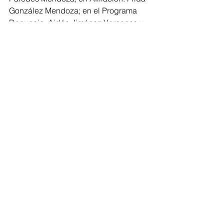
González Mendoza; en el Programa 
Denuncia: Aidée Jiménez Varcenas y 
en Enlace Empresarial, Iván Nolasco 
Cruz.
Ensenada
Estatal
Ver todo
Entradas recientes