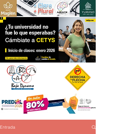
+ Claro
+ Plural
Entrada