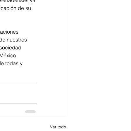
ensenadenses ya 
icación de su 
raciones 
de nuestros 
 sociedad 
México, 
e todas y 
Ver todo