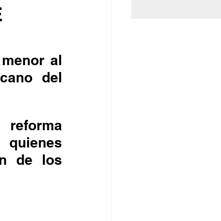
E
cano del 
e quienes 
n de los 