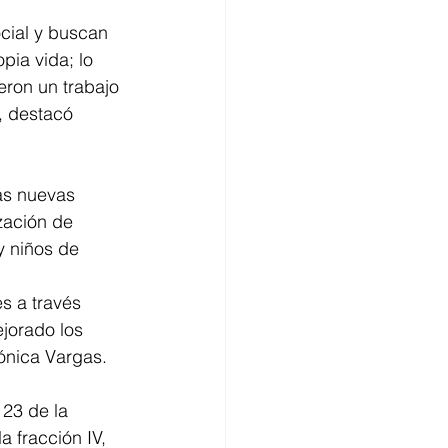
ocial y buscan 
pia vida; lo 
ron un trabajo 
, destacó 
as nuevas 
zación de 
y niños de 
s a través 
jorado los 
ónica Vargas.
123 de la 
 fracción IV, 