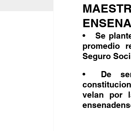
MAESTR
ENSEN
•	Se plantea que el salario mínimo no sea menor al 
promedio re
Seguro Soci
•	De ser aprobada la iniciativa de reforma 
constitucio
velan por 
ensenadense