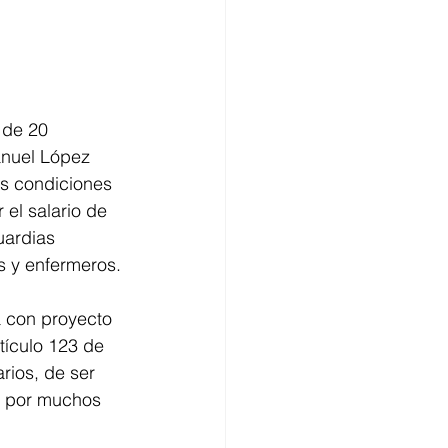
 de 20 
anuel López 
as condiciones 
el salario de 
uardias 
s y enfermeros.
a con proyecto 
tículo 123 de 
rios, de ser 
e por muchos 