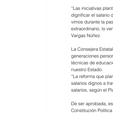
“Las iniciativas pla
dignificar el salario
vimos durante la pa
extraordinario, lo v
Vargas Núñez. 
La Consejera Estata
generaciones person
técnicas de educació
nuestro Estado. 
“La reforma que plan
salarios dignos a tr
salarios, según el P
De ser aprobada, est
Constitución Polític