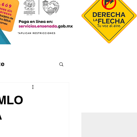
te
MLO
A